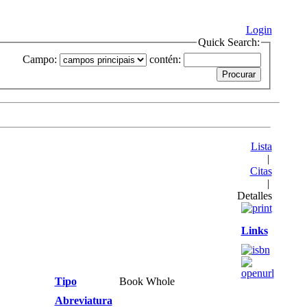
Login
Quick Search:
Campo:
contén:
Lista
|
Citas
|
Detalles
Links
Tipo
Book Whole
Abreviatura