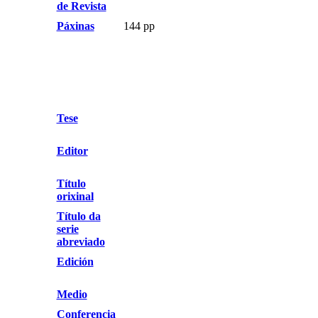
de Revista
Páxinas
144 pp
Tese
Editor
Título
orixinal
Título da
serie
abreviado
Edición
Medio
Conferencia