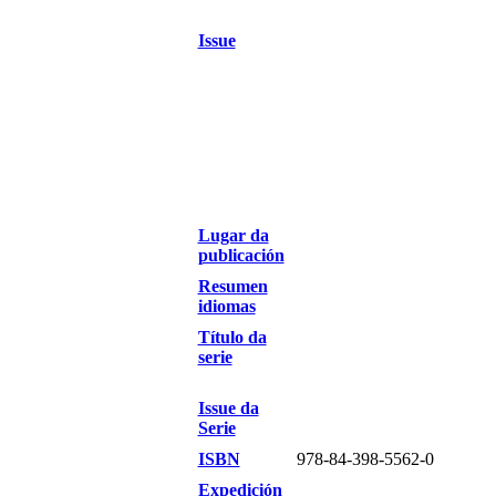
Issue
Lugar da
publicación
Resumen
idiomas
Título da
serie
Issue da
Serie
ISBN
978-84-398-5562-0
Expedición