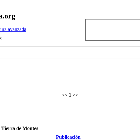
a.org
ura avanzada
y:
<<
1
>>
y Tierra de Montes
Publicación