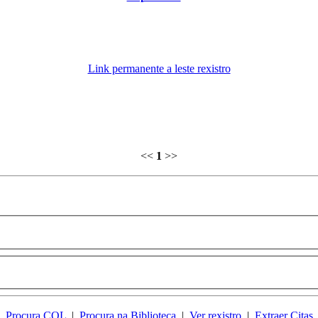
Link permanente a leste rexistro
<<
1
>>
Procura CQL
|
Procura na Biblioteca
|
Ver rexistro
|
Extraer Citas