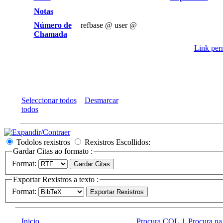
Notas
Número de
refbase @ user @
Chamada
Link perm
Seleccionar todos
Desmarcar
todos
Todolos rexistros
Rexistros Escollidos:
Gardar Citas ao formato :
Format:
Exportar Rexistros a texto :
Format:
Inicio
Procura CQL
|
Procura na