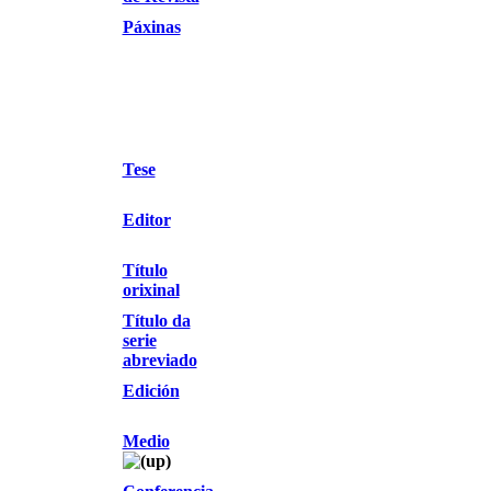
Páxinas
Tese
Editor
Título
orixinal
Título da
serie
abreviado
Edición
Medio