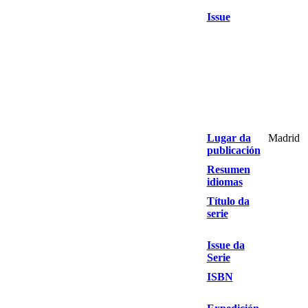
Issue
Lugar da
Madrid
publicación
Resumen
idiomas
Título da
serie
Issue da
Serie
ISBN