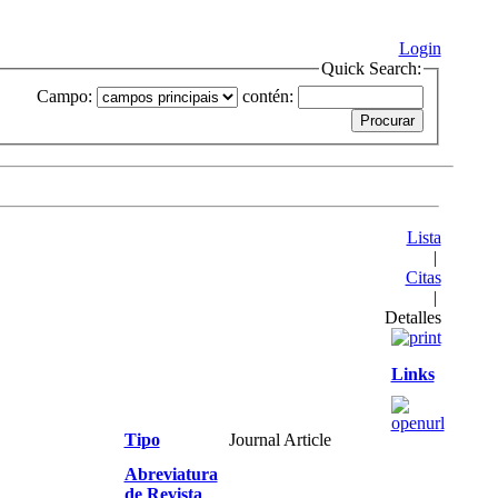
Login
Quick Search:
Campo:
contén:
Lista
|
Citas
|
Detalles
Links
Tipo
Journal Article
Abreviatura
de Revista