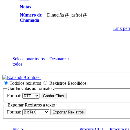
Notas
Número de
Dinuciña @ jasfroi @
Chamada
Link perm
Seleccionar todos
Desmarcar
todos
Todolos rexistros
Rexistros Escollidos:
Gardar Citas ao formato :
Format:
Exportar Rexistros a texto :
Format:
Inicio
Procura CQL
|
Procura na