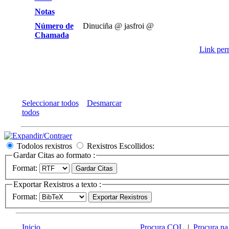
Notas
Número de
Dinuciña @ jasfroi @
Chamada
Link perm
Seleccionar todos
Desmarcar
todos
Todolos rexistros
Rexistros Escollidos:
Gardar Citas ao formato :
Format:
Exportar Rexistros a texto :
Format:
Inicio
Procura CQL
|
Procura na