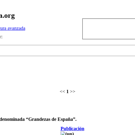
a.org
ura avanzada
y:
<<
1
>>
es denominada “Grandezas de España”.
Publicación