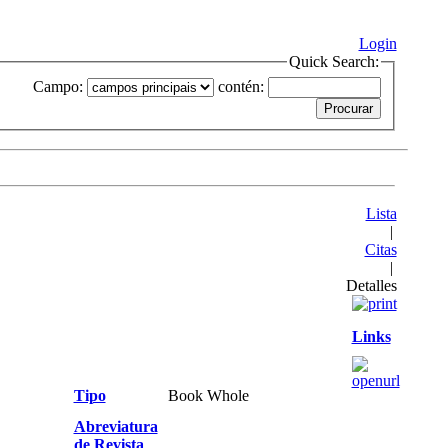
Login
Quick Search:
Campo:
contén:
Lista
|
Citas
|
Detalles
Links
Tipo
Book Whole
Abreviatura
de Revista