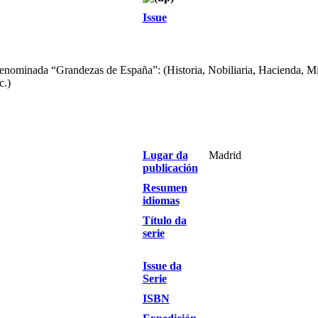
Issue
denominada “Grandezas de España”: (Historia, Nobiliaria, Hacienda, Mi
c.)
Lugar da
Madrid
publicación
Resumen
idiomas
Título da
serie
Issue da
Serie
ISBN