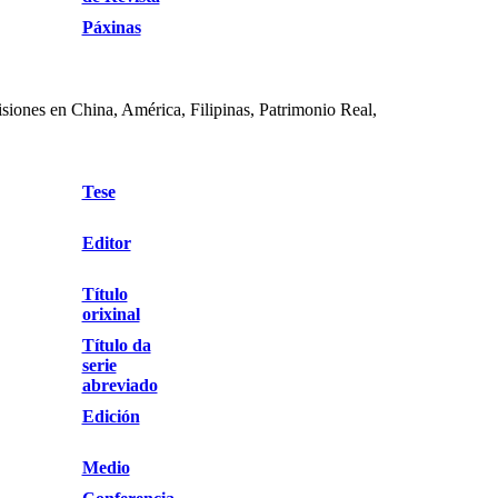
Páxinas
siones en China, América, Filipinas, Patrimonio Real,
Tese
Editor
Título
orixinal
Título da
serie
abreviado
Edición
Medio