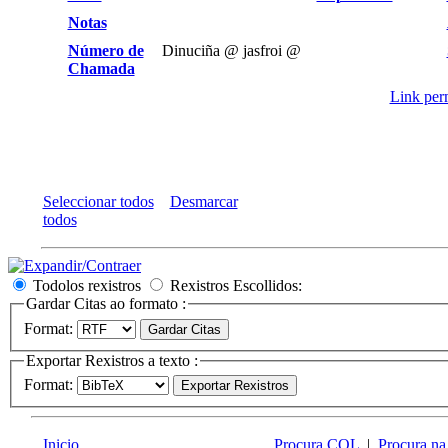
Notas
Número de
Dinuciña @ jasfroi @
Chamada
Link perm
Seleccionar todos
Desmarcar
todos
Todolos rexistros
Rexistros Escollidos:
Gardar Citas ao formato :
Format:
Exportar Rexistros a texto :
Format:
Inicio
Procura CQL
|
Procura na