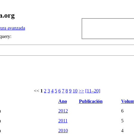
a.org
ura avanzada
query:
<<
1
2
3
4
5
6
7
8
9
10
>>
[11–20]
Ano
Publicación
Volum
a
2012
6
a
2011
5
a
2010
4