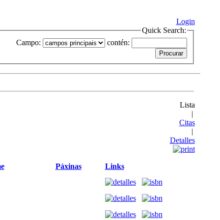
Login
Quick Search:
Campo:
contén:
Lista
|
Citas
|
Detalles
e
Páxinas
Links